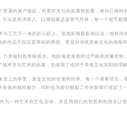
个普通的屠户做起，凭着对烹饪的执着和热爱，将自己独特
，无论是色泽诱人、口感细腻还是香气扑鼻，每一个细节都
术与工艺于一身的匠心匠人。泡泡影视最新地址说：他将传
他的作品不仅仅是美味的诱惑，更是对传统美食文化的致敬
，力求做到色香味俱佳。他的每道菜都经过严格的质量控制
了他对烹饪艺术的执着，也体现了他对于美食文化深刻的理
味觉上的享受，更是文化的传递和传承。每一个菜肴背后，
华美食的独特魅力，同时也为那些默默工作的厨师们竖起了
作为一种艺术和文化活动，并且用我们的智慧和热情去让