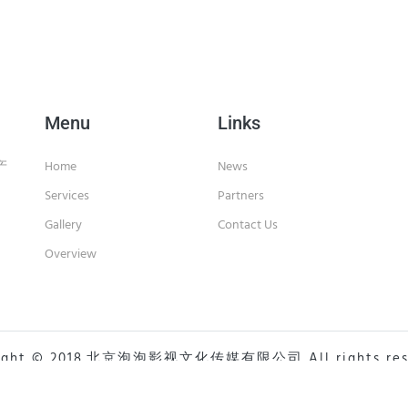
Menu
Links
产
Home
News
Services
Partners
Gallery
Contact Us
Overview
right © 2018.北京泡泡影视文化传媒有限公司 All rights rese
京ICP备19045064