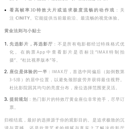
看高帧率3D特效大片或追求极度流畅的动作戏
：关
注
CINITY
。它能提供当前最前沿、最流畅的视觉体验。
黄金法则与小贴士
先选影片，再选影厅
：不是所有电影都经过特殊格式优
化。在购票App中查看影片是否标注“IMAX特制拍
摄”、“杜比视界版本”等。
座位是体验的一半
：IMAX厅，首选中间偏后（如倒数第
3-5排）的居中位置，以避免颈部疲劳并获得最佳视野。
杜比影院因其均匀的亮度分布，座位选择范围更灵活。
提前规划
：热门影片的特效厅黄金座位非常抢手，尽早订
票。
归根结底，最好的选择源于你的观影目的。是追求极致的沉
浸与震撼，还是欣赏艺术的细腻与真实？了解这些影厅