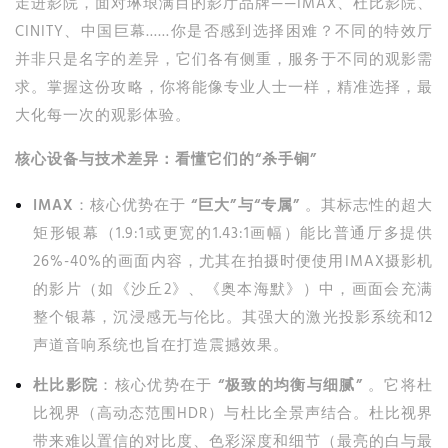
走进影院，面对琳琅满目的影厅品牌——IMAX、杜比影院、
CINITY、中国巨幕……你是否感到选择困难？不同的特效厅
并非只是名字的差异，它们各有侧重，服务于不同的观影需
求。掌握这份攻略，你将能像专业人士一样，精准选择，最
大化每一次的观影体验。
核心设备与技术差异：看懂它们的“杀手锏”
IMAX
：核心优势在于
“巨大”与“专属”
。其标志性的超大
矩形银幕（1.9:1或更宽的1.43:1画幅）能比普通厅多提供
26%-40%的画面内容，尤其在拍摄时便使用IMAX摄影机
的影片（如《沙丘2》、《奥本海默》）中，画面会充满
整个银幕，沉浸感无与伦比。其强大的激光投影系统和12
声道音响系统也旨在打造震撼效果。
杜比影院
：核心优势在于
“极致的均衡与细腻”
。它将杜
比视界（高动态范围HDR）与杜比全景声结合。杜比视界
带来难以置信的对比度、色彩深度和细节（最亮的白与最