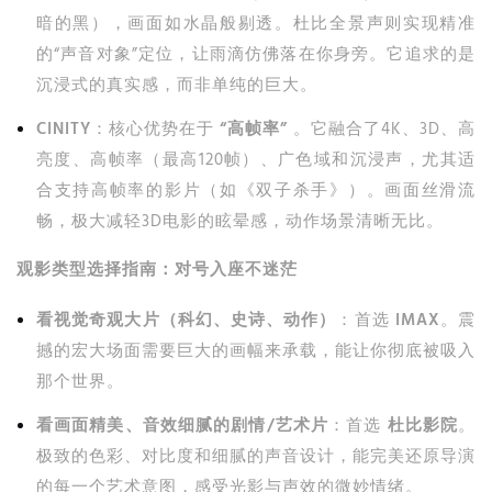
暗的黑），画面如水晶般剔透。杜比全景声则实现精准
的“声音对象”定位，让雨滴仿佛落在你身旁。它追求的是
沉浸式的真实感，而非单纯的巨大。
CINITY
：核心优势在于
“高帧率”
。它融合了4K、3D、高
亮度、高帧率（最高120帧）、广色域和沉浸声，尤其适
合支持高帧率的影片（如《双子杀手》）。画面丝滑流
畅，极大减轻3D电影的眩晕感，动作场景清晰无比。
观影类型选择指南：对号入座不迷茫
看视觉奇观大片（科幻、史诗、动作）
：首选
IMAX
。震
撼的宏大场面需要巨大的画幅来承载，能让你彻底被吸入
那个世界。
看画面精美、音效细腻的剧情/艺术片
：首选
杜比影院
。
极致的色彩、对比度和细腻的声音设计，能完美还原导演
的每一个艺术意图，感受光影与声效的微妙情绪。